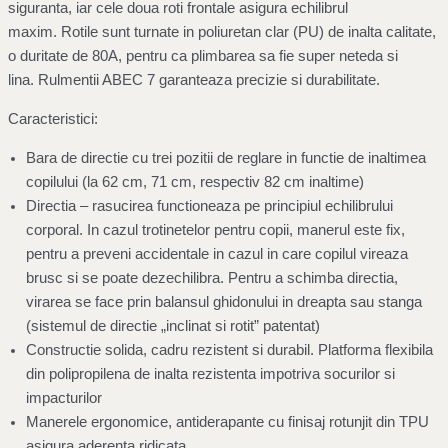
siguranta, iar cele doua roti frontale asigura echilibrul
maxim.
Rotile sunt turnate in poliuretan clar (PU) de inalta calitate,
o duritate de 80A, pentru ca plimbarea sa fie super neteda si
lina.
Rulmentii ABEC 7
garanteaza precizie si durabilitate.
Caracteristici:
Bara de directie cu trei pozitii de reglare in functie de inaltimea
copilului (
la 62 cm, 71 cm, respectiv 82 cm inaltime
)
Directia – rasucirea functioneaza pe principiul echilibrului
corporal. In cazul trotinetelor pentru copii, manerul este fix,
pentru a preveni accidentale in cazul in care copilul vireaza
brusc si se poate dezechilibra. Pentru a schimba directia,
virarea se face prin balansul ghidonului in dreapta sau stanga
(sistemul de directie „inclinat si rotit” patentat)
Constructie solida, cadru rezistent si durabil.
Platforma flexibila
din polipropilena de inalta rezistenta impotriva socurilor si
impacturilor
Manerele ergonomice, antiderapante cu finisaj rotunjit din TPU
asigura aderenta ridicata