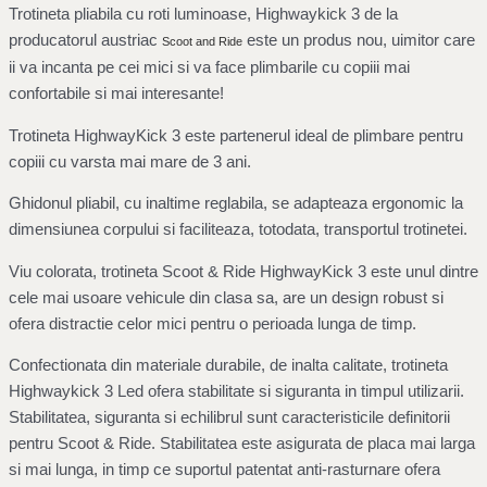
Trotineta pliabila cu roti luminoase, Highwaykick 3 de la
producatorul austriac
este un produs nou, uimitor care
Scoot and Ride
ii va incanta pe cei mici si va face plimbarile cu copiii mai
confortabile si mai interesante!
Trotineta HighwayKick 3 este partenerul ideal de plimbare pentru
copiii cu varsta mai mare de 3 ani.
Ghidonul pliabil, cu inaltime reglabila, se adapteaza ergonomic la
dimensiunea corpului si faciliteaza, totodata, transportul trotinetei.
Viu colorata, trotineta Scoot & Ride HighwayKick 3 este unul dintre
cele mai usoare vehicule din clasa sa, are un design robust si
ofera distractie celor mici pentru o perioada lunga de timp.
Confectionata din materiale durabile, de inalta calitate, trotineta
Highwaykick 3 Led ofera stabilitate si siguranta in timpul utilizarii.
Stabilitatea, siguranta si echilibrul sunt caracteristicile definitorii
pentru Scoot & Ride. Stabilitatea este asigurata de placa mai larga
si mai lunga, in timp ce suportul patentat anti-rasturnare ofera