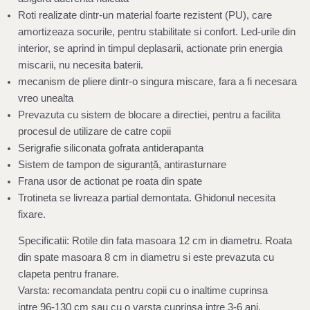
Roti realizate dintr-un material foarte rezistent (PU), care
amortizeaza socurile, pentru stabilitate si confort. Led-urile din
interior, se aprind in timpul deplasarii, actionate prin energia
miscarii, nu necesita baterii.
mecanism de pliere dintr-o singura miscare, fara a fi necesara
vreo unealta
Prevazuta cu sistem de blocare a directiei, pentru a facilita
procesul de utilizare de catre copii
Serigrafie siliconata gofrata antiderapanta
Sistem de tampon de siguranță, antirasturnare
Frana usor de actionat pe roata din spate
Trotineta se livreaza partial demontata. Ghidonul necesita
fixare.
Specificatii:
Rotile din fata masoara 12 cm in diametru.
Roata
din spate masoara 8 cm in diametru si este prevazuta cu
clapeta pentru franare.
Varsta:
recomandata pentru copii cu o inaltime cuprinsa
intre 96-130 cm sau cu o varsta cuprinsa intre 3-6 ani,