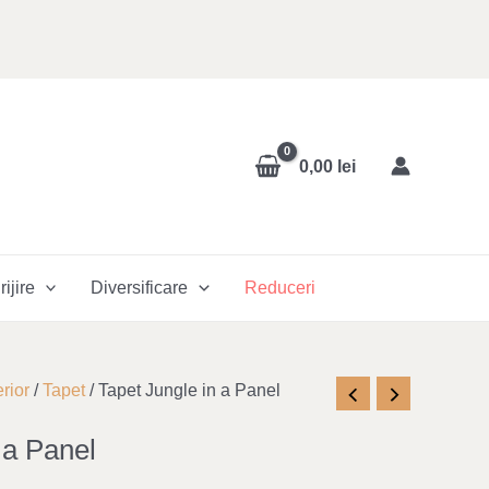
0,00
lei
rijire
Diversificare
Reduceri
rior
/
Tapet
/ Tapet Jungle in a Panel
 a Panel