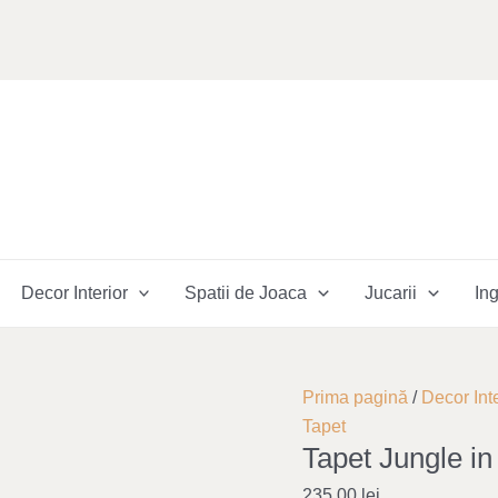
Decor Interior
Spatii de Joaca
Jucarii
Ing
Cantitate
Prima pagină
/
Decor Inte
Tapet
Tapet
Tapet Jungle in
Jungle
in
235,00
lei