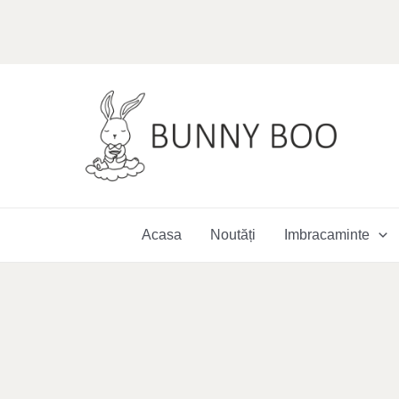
Skip
to
content
Acasa
Noutăți
Imbracaminte