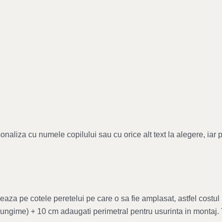
naliza cu numele copilului sau cu orice alt text la alegere, iar 
aza pe cotele peretelui pe care o sa fie amplasat, astfel costul 
i lungime) + 10 cm adaugati perimetral pentru usurinta in montaj.