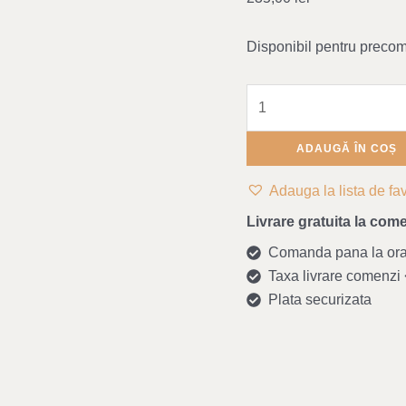
a
Panel
Disponibil pentru preco
ADAUGĂ ÎN COȘ
Adauga la lista de fav
Livrare gratuita la come
Comanda pana la ora 1
Taxa livrare comenzi <
Plata securizata