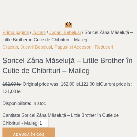
Prima pagină
/
Jucarii
/
Jucarii Bebelusi
/ Șoricel Zâna Măseluță –
Little Brother în Cutie de Chibrituri – Maileg
Craciun
,
Jucarii Bebelusi
,
Papusi si Accesorii
,
Reduceri
Șoricel Zâna Măseluță – Little Brother în
Cutie de Chibrituri – Maileg
162,00
lei
Original price was: 162,00 lei.
121,00
lei
Current price is:
121,00 lei.
Disponibilitate:
În stoc
Cantitate Șoricel Zâna Măseluță – Little Brother în Cutie de
Chibrituri - Maileg
ADAUGĂ ÎN COȘ