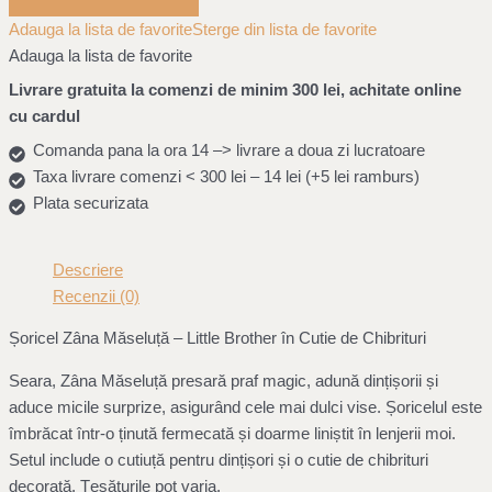
Adauga la lista de favorite
Sterge din lista de favorite
Adauga la lista de favorite
Livrare gratuita la comenzi de minim 300 lei, achitate online
cu cardul
Comanda pana la ora 14 –> livrare a doua zi lucratoare
Taxa livrare comenzi < 300 lei – 14 lei (+5 lei ramburs)
Plata securizata
Descriere
Recenzii (0)
Șoricel Zâna Măseluță – Little Brother în Cutie de Chibrituri
Seara, Zâna Măseluță presară praf magic, adună dințișorii și
aduce micile surprize, asigurând cele mai dulci vise. Șoricelul este
îmbrăcat într-o ținută fermecată și doarme liniștit în lenjerii moi.
Setul include o cutiuță pentru dințișori și o cutie de chibrituri
decorată. Țesăturile pot varia.