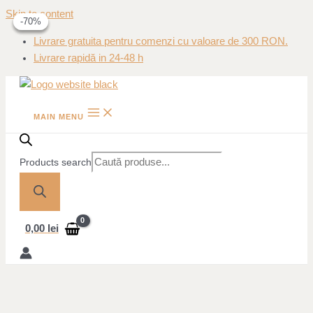
Skip to content
-25%
-70%
-70%
Livrare gratuita pentru comenzi cu valoare de 300 RON.
Livrare rapidă in 24-48 h
MAIN MENU
Products search
0,00
lei