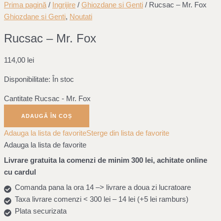
Prima pagină
/
Ingrijire
/
Ghiozdane si Genti
/ Rucsac – Mr. Fox
Ghiozdane si Genti
,
Noutati
Rucsac – Mr. Fox
114,00
lei
Disponibilitate:
În stoc
Cantitate Rucsac - Mr. Fox
ADAUGĂ ÎN COȘ
Adauga la lista de favorite
Sterge din lista de favorite
Adauga la lista de favorite
Livrare gratuita la comenzi de minim 300 lei, achitate online
cu cardul
Comanda pana la ora 14 –> livrare a doua zi lucratoare
Taxa livrare comenzi < 300 lei – 14 lei (+5 lei ramburs)
Plata securizata