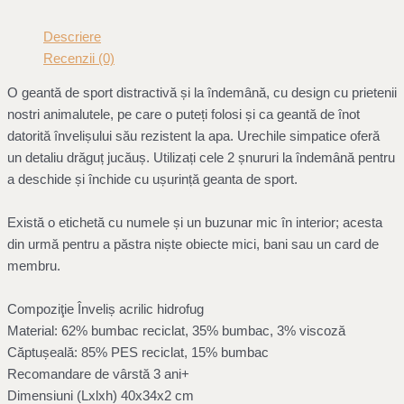
Descriere
Recenzii (0)
O geantă de sport distractivă și la îndemână, cu design cu prietenii
nostri animalutele, pe care o puteți folosi și ca geantă de înot
datorită învelișului său rezistent la apa. Urechile simpatice oferă
un detaliu drăguț jucăuș. Utilizați cele 2 șnururi la îndemână pentru
a deschide și închide cu ușurință geanta de sport.
Există o etichetă cu numele și un buzunar mic în interior; acesta
din urmă pentru a păstra niște obiecte mici, bani sau un card de
membru.
Compoziţie Înveliș acrilic hidrofug
Material: 62% bumbac reciclat, 35% bumbac, 3% viscoză
Căptușeală: 85% PES reciclat, 15% bumbac
Recomandare de vârstă 3 ani+
Dimensiuni (Lxlxh) 40x34x2 cm