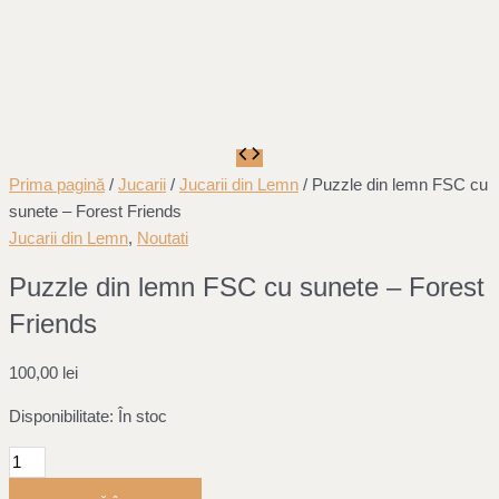
Cantitate
Puzzle
Prima pagină
/
Jucarii
/
Jucarii din Lemn
/ Puzzle din lemn FSC cu
din
sunete – Forest Friends
lemn
Jucarii din Lemn
,
Noutati
FSC
Puzzle din lemn FSC cu sunete – Forest
cu
Friends
sunete
-
Forest
100,00
lei
Friends
Disponibilitate:
În stoc