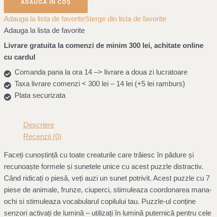
ADAUGĂ ÎN COȘ
Adauga la lista de favorite
Sterge din lista de favorite
Adauga la lista de favorite
Livrare gratuita la comenzi de minim 300 lei, achitate online
cu cardul
Comanda pana la ora 14 –> livrare a doua zi lucratoare
Taxa livrare comenzi < 300 lei – 14 lei (+5 lei ramburs)
Plata securizata
Descriere
Recenzii (0)
Faceți cunoștință cu toate creaturile care trăiesc în pădure și
recunoaște formele și sunetele unice cu acest puzzle distractiv.
Când ridicați o piesă, veți auzi un sunet potrivit. Acest puzzle cu 7
piese de animale, frunze, ciuperci, stimuleaza coordonarea mana-
ochi si stimuleaza vocabularul copilului tau. Puzzle-ul conține
senzori activați de lumină – utilizați în lumină puternică pentru cele