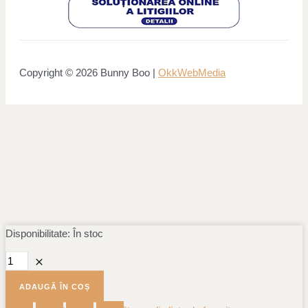
Copyright © 2026 Bunny Boo |
OkkWebMedia
Disponibilitate:
Cantitate
În stoc
Puzzle
din
lemn
ADAUGĂ ÎN COȘ
FSC