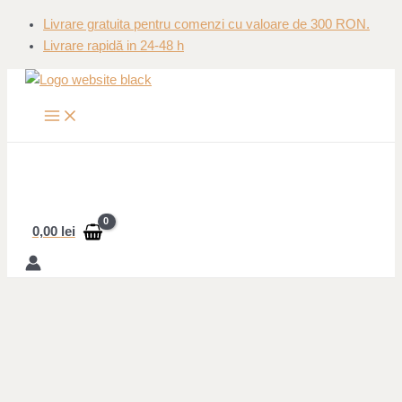
MAIN
Skip
MENU
Livrare gratuita pentru comenzi cu valoare de 300 RON.
to
Livrare rapidă in 24-48 h
content
0,00
lei