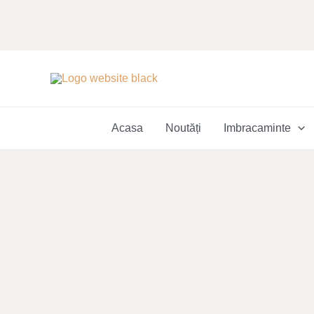
Skip
to
content
Acasa
Noutăți
Imbracaminte