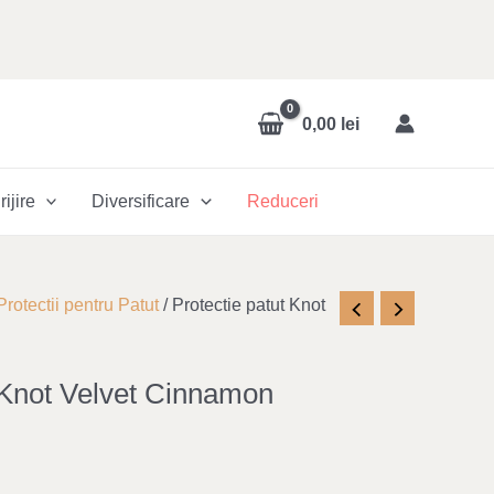
0,00
lei
rijire
Diversificare
Reduceri
Protectii pentru Patut
/ Protectie patut Knot
t Knot Velvet Cinnamon