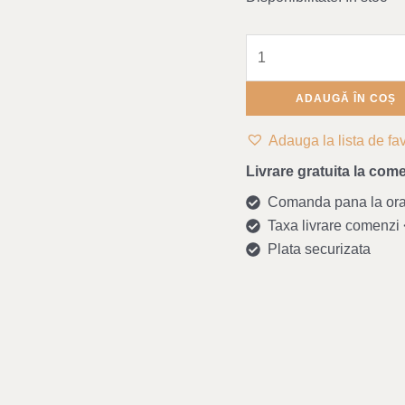
ADAUGĂ ÎN COȘ
Adauga la lista de fav
Livrare gratuita la come
Comanda pana la ora 1
Taxa livrare comenzi <
Plata securizata