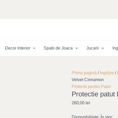
Decor Interior
Spatii de Joaca
Jucarii
Ing
Cantitate
Prima pagină
/
Ingrijire
/
Protectie
Velvet Cinnamon
patut
Protectii pentru Patut
Protectie patu
Knot
Velvet
260,00
lei
Cinnamon
Disponibilitate:
În stoc