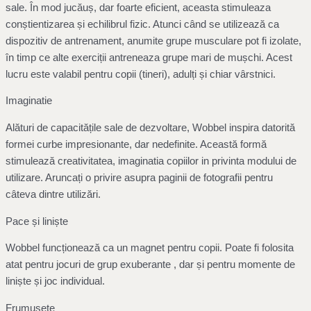
sale. În mod jucăuș, dar foarte eficient, aceasta stimuleaza
conștientizarea și echilibrul fizic. Atunci când se utilizează ca
dispozitiv de antrenament, anumite grupe musculare pot fi izolate,
în timp ce alte exerciții antreneaza grupe mari de mușchi. Acest
lucru este valabil pentru copii (tineri), adulți și chiar vârstnici.
Imaginatie
Alături de capacitățile sale de dezvoltare, Wobbel inspira datorită
formei curbe impresionante, dar nedefinite. Această formă
stimulează creativitatea, imaginatia copiilor in privinta modului de
utilizare. Aruncați o privire asupra paginii de fotografii pentru
câteva dintre utilizări.
Pace și liniște
Wobbel funcționează ca un magnet pentru copii. Poate fi folosita
atat pentru jocuri de grup exuberante , dar și pentru momente de
liniște și joc individual.
Frumusete