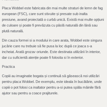
Placa Wobbel este fabricata din mai multe straturi de lemn de fag
european (FSC), care sunt stivuite și presate sub inalta
presiune, avand proiectată o curbă unică. Există mai multe opțiuni
de culoare și poate fi prevăzuta cu pâslă naturală din lână sau
plută naturală.
Din cauza formei si a modului in care arata, Wobbel este singura
jucărie care nu trebuie să fie pusa la loc după ce joaca s-a
incheiat. Arată grozav oriunde. Este destinata utilizării în interior,
dar cu suficientă atenție poate fi folosita si în exterior.
Practica
Copiii au imaginatie bogata și continuă să găsească noi utilizări
pentru placa Wobbel. De exemplu, este ideala în bucătărie, unde
copiii o pot folosi ca inaltator pentru a-si putea spăla mâinile fără
ajutor sau pentru a coace prajiturele.