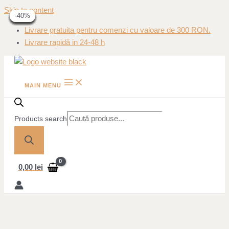
Skip to content
-60%
-60%
-60%
-40%
-40%
-40%
-40%
-40%
-40%
Livrare gratuita pentru comenzi cu valoare de 300 RON.
Livrare rapidă in 24-48 h
MAIN MENU
Products search
0,00
lei