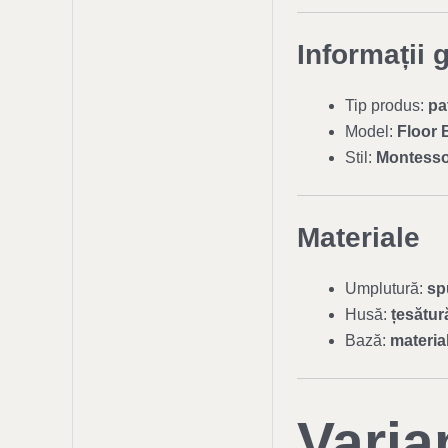
Informații 
Tip produs:
pa
Model:
Floor 
Stil:
Montesso
Materiale
Umplutură:
sp
Husă:
țesătur
Bază:
materia
Varia