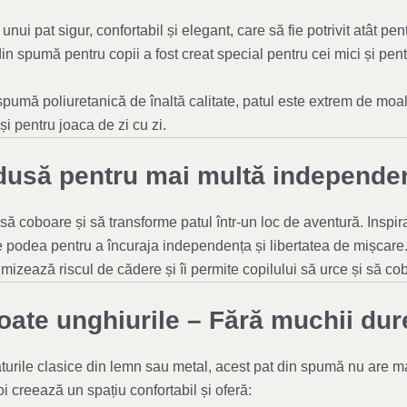
unui pat sigur, confortabil și elegant, care să fie potrivit atât pen
 din spumă pentru copii a fost creat special pentru cei mici și pent
spumă poliuretanică de înaltă calitate, patul este extrem de moale
și pentru joaca de zi cu zi.
edusă pentru mai multă independen
să coboare și să transforme patul într-un loc de aventură. Inspira
 podea pentru a încuraja independența și libertatea de mișcare
mizează riscul de cădere și îi permite copilului să urce și să cob
oate unghiurile – Fără muchii dur
urile clasice din lemn sau metal, acest pat din spumă nu are mar
oi creează un spațiu confortabil și oferă: