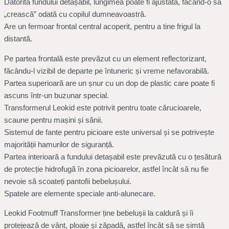
Datorită fundului detașabil, lungimea poate fi ajustată, făcând-o să
„crească” odată cu copilul dumneavoastră.
Are un fermoar frontal central acoperit, pentru a tine frigul la
distantă.
Pe partea frontală este prevăzut cu un element reflectorizant,
făcându-l vizibil de departe pe întuneric și vreme nefavorabilă.
Partea superioară are un șnur cu un dop de plastic care poate fi
ascuns într-un buzunar special.
Transformerul Leokid este potrivit pentru toate cărucioarele,
scaune pentru mașini și sănii.
Sistemul de fante pentru picioare este universal și se potrivește
majorității hamurilor de siguranță.
Partea interioară a fundului detașabil este prevăzută cu o țesătură
de protecție hidrofugă în zona picioarelor, astfel încât să nu fie
nevoie să scoateți pantofii bebelușului.
Spatele are elemente speciale anti-alunecare.
Leokid Footmuff Transformer ține bebelușii la caldură și îi
protejează de vânt, ploaie și zăpadă, astfel încât să se simtă