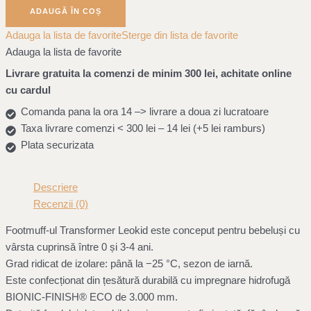
ADAUGĂ ÎN COȘ
Adauga la lista de favorite
Sterge din lista de favorite
Adauga la lista de favorite
Livrare gratuita la comenzi de minim 300 lei, achitate online
cu cardul
Comanda pana la ora 14 –> livrare a doua zi lucratoare
Taxa livrare comenzi < 300 lei – 14 lei (+5 lei ramburs)
Plata securizata
Descriere
Recenzii (0)
Footmuff-ul Transformer Leokid este conceput pentru bebeluși cu
vârsta cuprinsă între 0 și 3-4 ani.
Grad ridicat de izolare: până la −25 °С, sezon de iarnă.
Este confecționat din țesătură durabilă cu impregnare hidrofugă
BIONIC-FINISH® ECO de 3.000 mm.