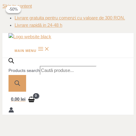
Skip to content
-50%
-50%
Livrare gratuita pentru comenzi cu valoare de 300 RON.
Livrare rapidă in 24-48 h
MAIN MENU
Products search
0,00
lei