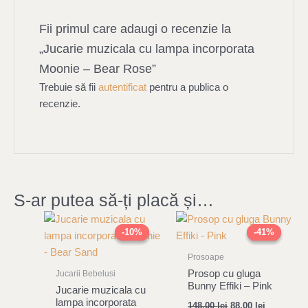
Fii primul care adaugi o recenzie la
„Jucarie muzicala cu lampa incorporata
Moonie – Bear Rose”
Trebuie să fii
autentificat
pentru a publica o
recenzie.
S-ar putea să-ți placă și…
Original
Current
Original
Current
price
price
price
price
-10%
-10%
-41%
-41%
was:
is:
was:
is:
319,00 lei.
287,00 lei.
148,00 lei.
88,00 lei.
Prosoape
Prosop cu gluga
Jucarii Bebelusi
Bunny Effiki – Pink
Jucarie muzicala cu
lampa incorporata
148,00
lei
88,00
lei