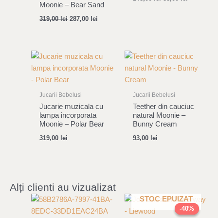
Moonie – Bear Sand
319,00
lei
287,00
lei
Jucarii Bebelusi
Jucarii Bebelusi
Jucarie muzicala cu
Teether din cauciuc
lampa incorporata
natural Moonie –
Moonie – Polar Bear
Bunny Cream
319,00
lei
93,00
lei
Alți clienti au vizualizat
Original
Current
STOC EPUIZAT
price
price
-40%
-40%
was:
is: