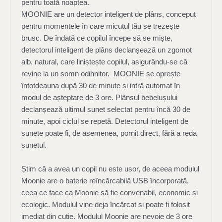
pentru toată noaptea.
MOONIE are un detector inteligent de plâns, conceput
pentru momentele în care micutul tău se trezește
brusc. De îndată ce copilul începe să se miște,
detectorul inteligent de plâns declanșează un zgomot
alb, natural, care liniștește copilul, asigurându-se că
revine la un somn odihnitor. MOONIE se oprește
întotdeauna după 30 de minute și intră automat în
modul de așteptare de 3 ore. Plânsul bebelușului
declanșează ultimul sunet selectat pentru încă 30 de
minute, apoi ciclul se repetă. Detectorul inteligent de
sunete poate fi, de asemenea, pornit direct, fără a reda
sunetul.
Știm că a avea un copil nu este usor, de aceea modulul
Moonie are o baterie reîncărcabilă USB încorporată,
ceea ce face ca Moonie să fie convenabil, economic și
ecologic. Modulul vine deja încărcat și poate fi folosit
imediat din cutie. Modulul Moonie are nevoie de 3 ore