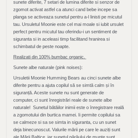
sunete diferite, 7 setari de lumina diferite si senzor de
zgomot activat astfel ca atunci cand bebe incepe sa
planga se activeaza sunetul pentru a-l linisti pe micutul
tau. Ursuletul Moonie este cel mai moale si iubit ursulet
perfect pentru micutul tau oferindu-i un sentiment de
siguranta si in aceleasi timp facilitand hranirea si
schimbatul de peste noapte.
Realizati din 100% bumbac organic.
Sunete albe naturale (pink noises):
Ursuletii Moonie Humming Bears au cinci sunete albe
diferite pentru a ajuta copilul să se simtă calm și în
siguranță. Aceste sunete nu sunt generate de
computer, ci sunt înregistrări reale de sunete albe
naturale! Sunetul bătăilor inimii este o înregistrare reală
a zgomotului din burtica mamei. Ii permite copilului sa
se calmeze si sa se simta in siguranta, cu un sunet
deja binecunoscut. Valurile mării pe care le auziți sunt
ale Mării Baltice, iar sunetul pârâului de munte sunt