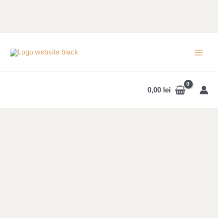
Skip
to
content
MAI
MEN
0,00
lei