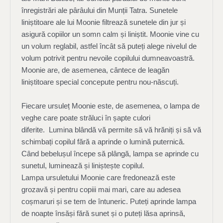
înregistrări ale pârâului din Munții Tatra. Sunetele
liniștitoare ale lui Moonie filtrează sunetele din jur și
asigură copiilor un somn calm și liniștit. Moonie vine cu
un volum reglabil, astfel încât să puteți alege nivelul de
volum potrivit pentru nevoile copilului dumneavoastră.
Moonie are, de asemenea, cântece de leagăn
liniștitoare special concepute pentru nou-născuți.
Fiecare ursuleț Moonie este, de asemenea, o lampa de
veghe care poate străluci în șapte culori
diferite. Lumina blândă vă permite să vă hrăniți și să vă
schimbați copilul fără a aprinde o lumină puternică.
Când bebelușul începe să plângă, lampa se aprinde cu
sunetul, luminează și liniștește copilul.
Lampa ursuletului Moonie care fredonează este
grozavă și pentru copiii mai mari, care au adesea
coșmaruri și se tem de întuneric. Puteți aprinde lampa
de noapte însăși fără sunet și o puteți lăsa aprinsă,