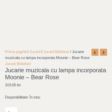
Cantitate
Prima pagină
/
Jucarii
/
Jucarii Bebelusi
/ Jucarie
Jucarie
muzicala cu lampa incorporata Moonie – Bear Rose
muzicala
Jucarii Bebelusi
Jucarie muzicala cu lampa incorporata
cu
lampa
Moonie – Bear Rose
incorporata
319,00
lei
Moonie
-
Disponibilitate:
În stoc
Bear
Rose