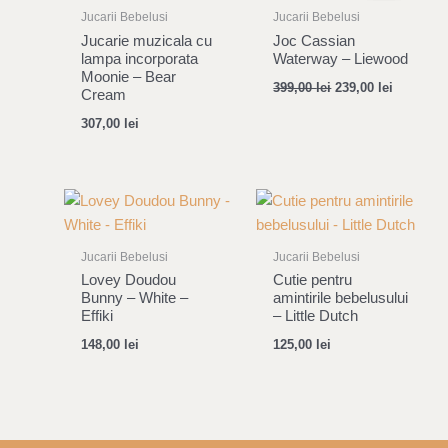
399,00 lei.
239,00 le
Jucarii Bebelusi
Jucarii Bebelusi
Jucarie muzicala cu
Joc Cassian
lampa incorporata
Waterway – Liewood
Moonie – Bear
399,00
lei
239,00
lei
Cream
307,00
lei
Jucarii Bebelusi
Jucarii Bebelusi
Lovey Doudou
Cutie pentru
Bunny – White –
amintirile bebelusului
Effiki
– Little Dutch
148,00
lei
125,00
lei