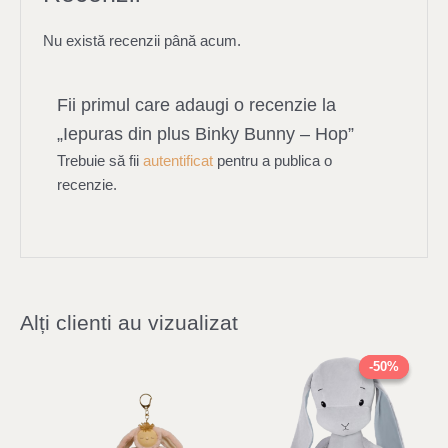
Nu există recenzii până acum.
Fii primul care adaugi o recenzie la
„Iepuras din plus Binky Bunny – Hop”
Trebuie să fii
autentificat
pentru a publica o
recenzie.
Alți clienti au vizualizat
Original
Current
price
price
-50%
-50%
was:
is:
222,00 lei.
111,00 lei