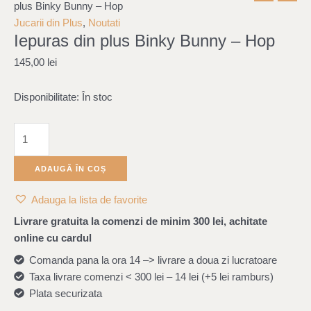
Iepuras
plus Binky Bunny – Hop
din
Jucarii din Plus
,
Noutati
Iepuras din plus Binky Bunny – Hop
plus
Binky
145,00
lei
Bunny
-
Disponibilitate:
În stoc
Hop
ADAUGĂ ÎN COȘ
Adauga la lista de favorite
Livrare gratuita la comenzi de minim 300 lei, achitate
online cu cardul
Comanda pana la ora 14 –> livrare a doua zi lucratoare
Taxa livrare comenzi < 300 lei – 14 lei (+5 lei ramburs)
Plata securizata