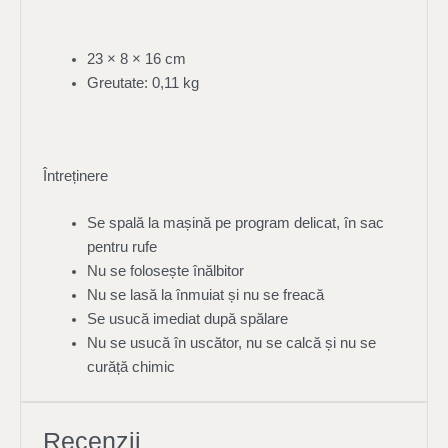
23 × 8 × 16 cm
Greutate: 0,11 kg
Întreținere
Se spală la mașină pe program delicat, în sac
pentru rufe
Nu se folosește înălbitor
Nu se lasă la înmuiat și nu se freacă
Se usucă imediat după spălare
Nu se usucă în uscător, nu se calcă și nu se
curăță chimic
Recenzii