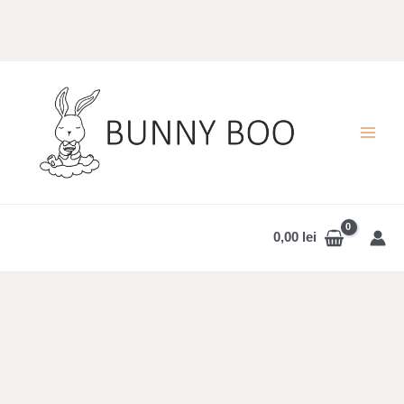
Skip
to
content
MAI
MEN
0,00
lei