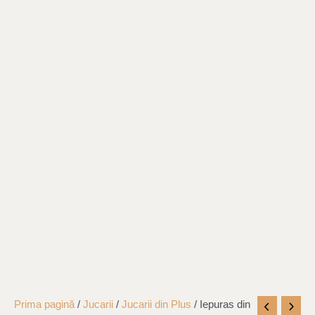
Cantitate
Prima pagină
/
Jucarii
/
Jucarii din Plus
/ Iepuras din