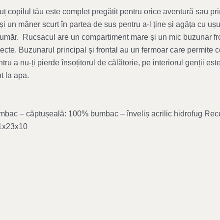
ț copilul tău este complet pregătit pentru orice aventură sau pr
 și un mâner scurt în partea de sus pentru a-l ține și agăța cu u
 umăr. Rucsacul are un compartiment mare și un mic buzunar fro
ecte. Buzunarul principal și frontal au un fermoar care permite c
tru a nu-ți pierde însoțitorul de călătorie, pe interiorul genții e
nt la apa.
ac – căptușeală: 100% bumbac – înveliș acrilic hidrofug Rec
31x23x10