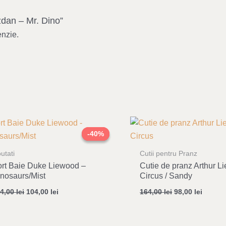
zdan – Mr. Dino”
enzie.
Original
Current
Original
Curren
price
price
price
price
-40%
-40%
was:
is:
was:
is:
174,00 lei.
104,00 lei.
164,00 lei.
98,00 l
utati
Cutii pentru Pranz
rt Baie Duke Liewood –
Cutie de pranz Arthur L
nosaurs/Mist
Circus / Sandy
74,00
lei
104,00
lei
164,00
lei
98,00
lei