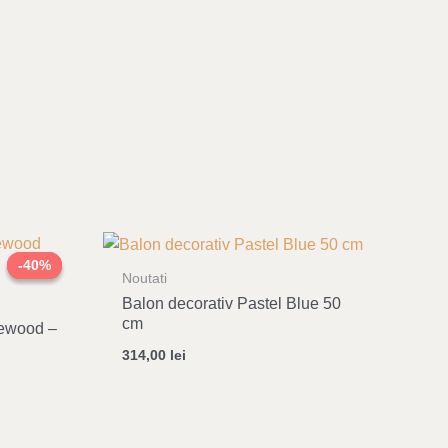
t
-40%
-40%
Noutati
ei.
Balon decorativ Pastel Blue 50
cm
iewood –
314,00
lei