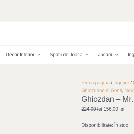
Decor Interior
Spatii de Joaca
Jucarii
Ing
Cantitate
Original
Curr
Prima pagină
/
Ingrijire
/
Ghiozdan
price
pric
Ghiozdane si Genti
,
Nout
Ghiozdan – Mr.
-
was:
is:
Mr.
224,00 lei.
156,
224,00
lei
156,00
lei
Dino
Disponibilitate:
În stoc