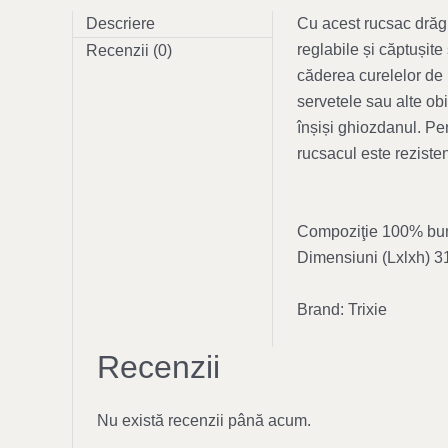
Descriere
Cu acest rucsac drăgu
reglabile și căptușite
Recenzii (0)
căderea curelelor de
servetele sau alte obi
înșiși ghiozdanul. Pen
rucsacul este reziste
Compoziţie 100% bumb
Dimensiuni (Lxlxh) 
Brand: Trixie
Recenzii
Nu există recenzii până acum.