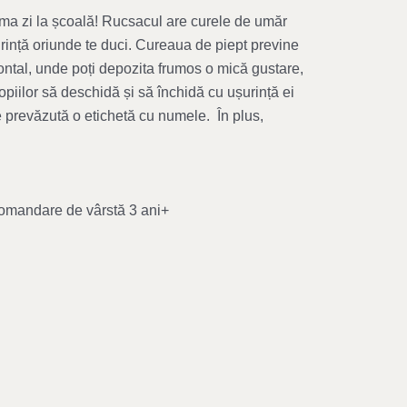
ima zi la școală! Rucsacul are curele de umăr
șurință oriunde te duci. Cureaua de piept previne
ntal, unde poți depozita frumos o mică gustare,
opiilor să deschidă și să închidă cu ușurință ei
ste prevăzută o etichetă cu numele. În plus,
omandare de vârstă 3 ani+