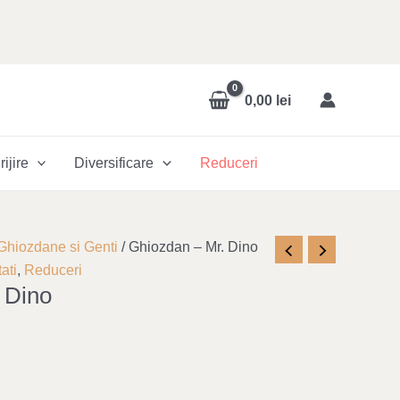
0,00
lei
rijire
Diversificare
Reduceri
ent
Ghiozdane si Genti
/ Ghiozdan – Mr. Dino
e
ati
,
Reduceri
 Dino
00 lei.