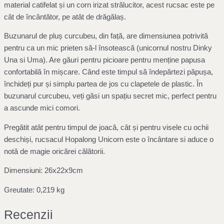
material catifelat și un corn irizat strălucitor, acest rucsac este pe
cât de încântător, pe atât de drăgălaș.
Buzunarul de pluș curcubeu, din față, are dimensiunea potrivită
pentru ca un mic prieten să-l însotească (unicornul nostru Dinky
Una si Uma). Are găuri pentru picioare pentru menține papusa
confortabilă în mișcare. Când este timpul să îndepărtezi păpușa,
închideți pur și simplu partea de jos cu clapetele de plastic. În
buzunarul curcubeu, veți găsi un spațiu secret mic, perfect pentru
a ascunde mici comori.
Pregătit atât pentru timpul de joacă, cât și pentru visele cu ochii
deschiși, rucsacul Hopalong Unicorn este o încântare si aduce o
notă de magie oricărei călătorii.
Dimensiuni: 26x22x9cm
Greutate: 0,219 kg
Recenzii