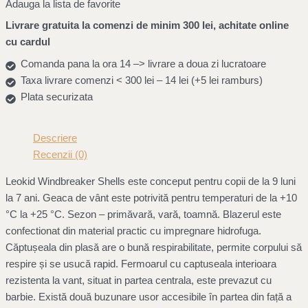
Adauga la lista de favorite
Livrare gratuita la comenzi de minim 300 lei, achitate online
cu cardul
Comanda pana la ora 14 –> livrare a doua zi lucratoare
Taxa livrare comenzi < 300 lei – 14 lei (+5 lei ramburs)
Plata securizata
Descriere
Recenzii (0)
Leokid Windbreaker Shells este conceput pentru copii de la 9 luni
la 7 ani. Geaca de vânt este potrivită pentru temperaturi de la +10
°C la +25 °C. Sezon – primăvară, vară, toamnă. Blazerul este
confectionat din material practic cu impregnare hidrofuga.
Căptușeala din plasă are o bună respirabilitate, permite corpului să
respire și se usucă rapid. Fermoarul cu captuseala interioara
rezistenta la vant, situat in partea centrala, este prevazut cu
barbie. Există două buzunare usor accesibile în partea din față a