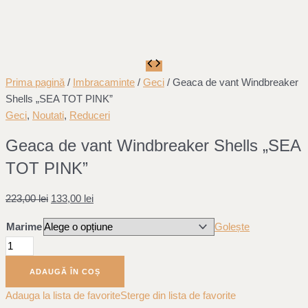
Cantitate
Original
Current
Geaca
price
price
Prima pagină
/
Imbracaminte
/
Geci
/ Geaca de vant Windbreaker
de
was:
is:
Shells „SEA TOT PINK”
vant
223,00 lei.
133,00 lei.
Geci
,
Noutati
,
Reduceri
Windbreaker
Geaca de vant Windbreaker Shells „SEA
Shells
TOT PINK”
"SEA
TOT
PINK"
223,00
lei
133,00
lei
Marime
Golește
ADAUGĂ ÎN COȘ
Adauga la lista de favorite
Sterge din lista de favorite