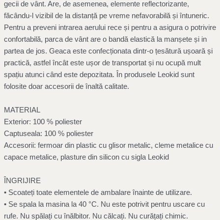
gecii de vânt. Are, de asemenea, elemente reflectorizante,
făcându-l vizibil de la distanță pe vreme nefavorabilă și întuneric.
Pentru a preveni intrarea aerului rece și pentru a asigura o potrivire
confortabilă, parca de vânt are o bandă elastică la manșete și in
partea de jos. Geaca este confecționata dintr-o țesătură ușoară și
practică, astfel încât este ușor de transportat și nu ocupă mult
spațiu atunci când este depozitata. În produsele Leokid sunt
folosite doar accesorii de înaltă calitate.
MATERIAL
Exterior: 100 % poliester
Captuseala: 100 % poliester
Accesorii: fermoar din plastic cu glisor metalic, cleme metalice cu
capace metalice, plasture din silicon cu sigla Leokid
ÎNGRIJIRE
• Scoateți toate elementele de ambalare înainte de utilizare.
• Se spala la masina la 40 °C. Nu este potrivit pentru uscare cu
rufe. Nu spălați cu înălbitor. Nu călcați. Nu curățați chimic.