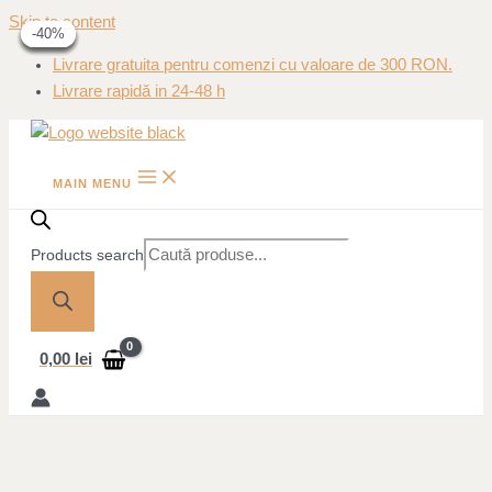
Skip to content
-40%
-40%
-20%
-20%
-40%
-40%
Livrare gratuita pentru comenzi cu valoare de 300 RON.
Livrare rapidă in 24-48 h
MAIN MENU
Products search
0,00
lei