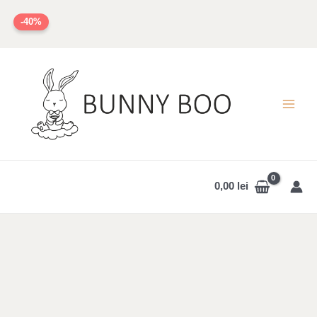
Skip
-40%
to
content
MAI
MEN
0,00
lei