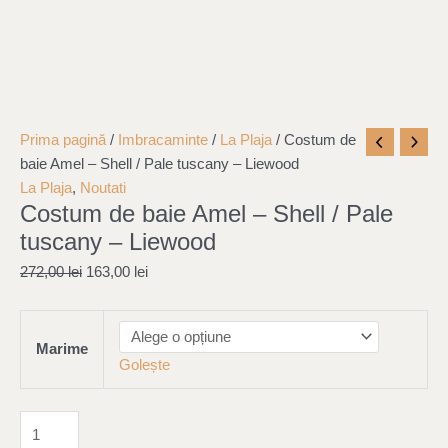
Cantitate
Original
Current
Prima pagină
/
Imbracaminte
/
La Plaja
/ Costum de
Costum
price
price
baie Amel – Shell / Pale tuscany – Liewood
de
was:
is:
La Plaja
,
Noutati
Costum de baie Amel – Shell / Pale
baie
272,00 lei.
163,00 lei.
Amel
tuscany – Liewood
-
272,00
lei
163,00
lei
Shell
/
Pale
Marime
tuscany
Golește
-
Liewood