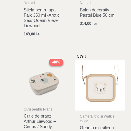
Noutati
Noutati
Sticla pentru apa
Balon decorativ
Falk 350 ml -Arctic
Pastel Blue 50 cm
Sea/ Ocean View-
314,00
lei
Liewood
149,00
lei
Original
Current
NOU
price
price
-40%
-40%
was:
is:
164,00 lei.
98,00 lei.
Cutii pentru Pranz
Cutie de pranz
Camera foto si Walkie
talkie
Arthur Liewood –
Circus / Sandy
Geanta din silicon