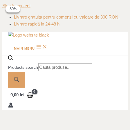
Skip to content
-30%
-30%
-30%
Livrare gratuita pentru comenzi cu valoare de 300 RON.
Livrare rapidă in 24-48 h
MAIN MENU
Products search
0,00
lei