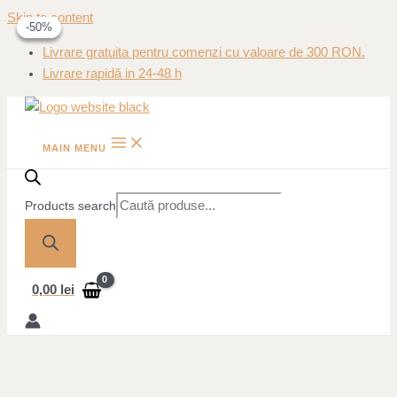
Skip to content
-50%
-50%
-50%
Livrare gratuita pentru comenzi cu valoare de 300 RON.
Livrare rapidă in 24-48 h
MAIN MENU
Products search
0,00
lei