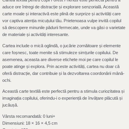
Cartea textilă pentru copii Forest Friends este perfectă pentru a
aduce ore întregi de distracție și explorare senzorială. Această
carte moale și interactivă este plină de surprize și activități care
vor captiva atenția micuțului tău. Prietenoasa vulpe invită copilul
să descopere minunile pădurii fermecate, unde va găsi o varietate
de materiale și activități interesante.
Cartea include o mică oglindă, o jucărie zornăitoare și elemente
care foșnesc, toate menite să stimuleze simțurile copilului. De
asemenea, aceasta are diverse etichete moi pe care copilul le
poate atinge și explora. Prin aceste activități, cartea nu doar că
oferă distracție, dar contribuie și la dezvoltarea coordonării mână-
ochi.
Această carte textilă este perfectă pentru a stimula curiozitatea și
imaginația copilului, oferindu-i o experiență de învățare plăcută și
jucăușă.
Vârsta recomandată: 0 luni+
Dimensiuni: 18 × 16 × 4,5 cm