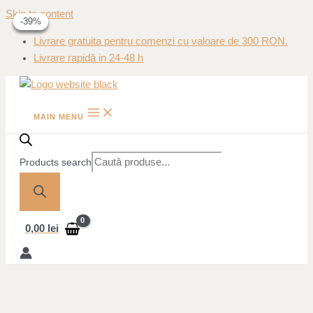
Skip to content
-15%
-15%
-39%
-39%
Livrare gratuita pentru comenzi cu valoare de 300 RON.
Livrare rapidă in 24-48 h
MAIN MENU
Products search
0,00
lei