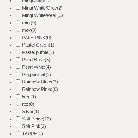
mingi alb/gri
(0)
Mingi White/Grey
(2)
Mingi White/Pearl
(0)
mint
(0)
mov
(0)
PALE PINK
(0)
Pastel Green
(1)
Pastel purple
(1)
Pearl Rose
(3)
Pearl White
(4)
Peppermint
(1)
Rainbow Blues
(2)
Rainbow Pinks
(0)
Red
(1)
roz
(0)
Silver
(1)
Soft Beige
(12)
Soft Pink
(3)
TAUPE
(0)