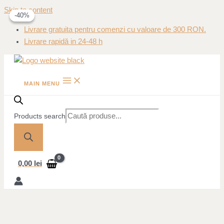
Skip to content
-30%
-40%
Livrare gratuita pentru comenzi cu valoare de 300 RON.
Livrare rapidă in 24-48 h
MAIN MENU
Products search
0,00
lei