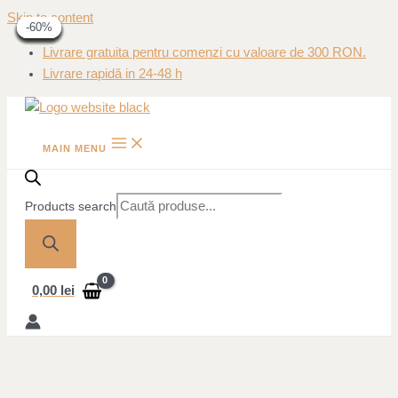
Skip to content
-41%
-10%
-10%
-31%
-31%
-25%
-25%
-40%
-40%
-60%
-60%
Livrare gratuita pentru comenzi cu valoare de 300 RON.
Livrare rapidă in 24-48 h
MAIN MENU
Products search
0,00
lei