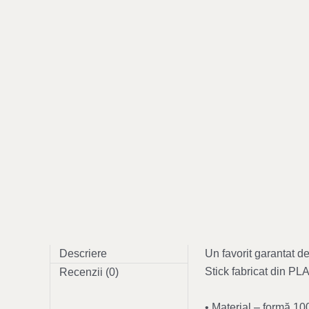
Descriere
Un favorit garantat d
Stick fabricat din PL
Recenzii (0)
• Material – formă 10