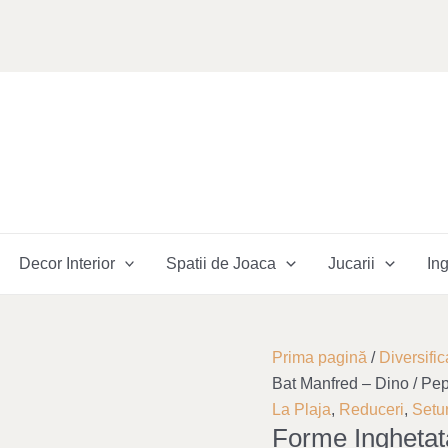
Decor Interior
Spatii de Joaca
Jucarii
Ing
Cantitate
Original
Curre
Prima pagină
/
Diversific
Forme
price
price
Bat Manfred – Dino / Pep
Inghetata
was:
is:
La Plaja
,
Reduceri
,
Setu
Forme Inghetat
pe
167,00 lei.
83,00 