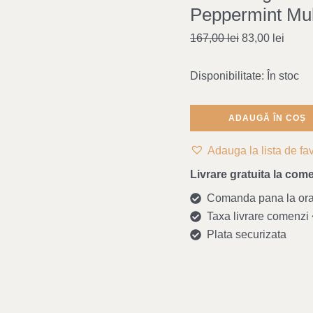
Bat
Peppermint Mul
Manfred
167,00
lei
83,00
lei
-
Dino
Disponibilitate:
În stoc
/
Peppermint
Multi
ADAUGĂ ÎN COȘ
Mix
Adauga la lista de fav
Livrare gratuita la come
Comanda pana la ora 1
Taxa livrare comenzi <
Plata securizata