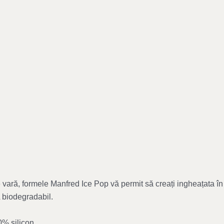
e vară, formele Manfred Ice Pop vă permit să creați ingheațata î
A biodegradabil.
0% silicon