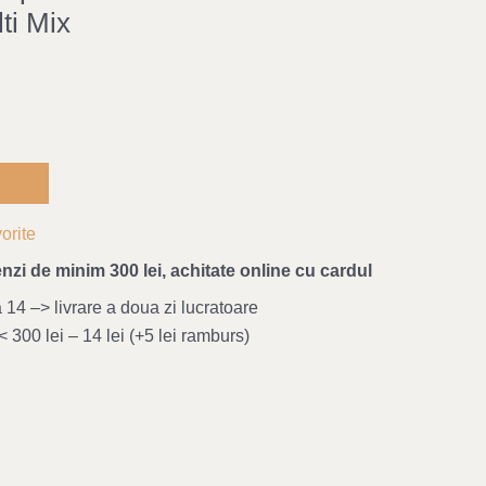
ti Mix
orite
nzi de minim 300 lei, achitate online cu cardul
4 –> livrare a doua zi lucratoare
 300 lei – 14 lei (+5 lei ramburs)