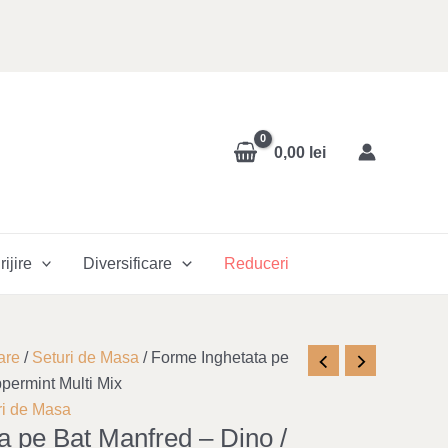
0,00
lei
rijire
Diversificare
Reduceri
nt
are
/
Seturi de Masa
/ Forme Inghetata pe
permint Multi Mix
ri de Masa
a pe Bat Manfred – Dino /
lei.