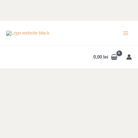
Skip
to
content
MAI
MEN
0,00
lei