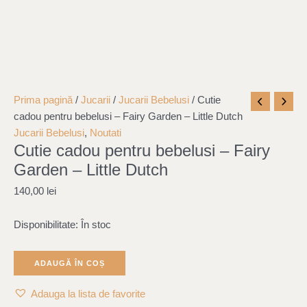
Cantitate
Prima pagină
/
Jucarii
/
Jucarii Bebelusi
/ Cutie
Cutie
cadou pentru bebelusi – Fairy Garden – Little Dutch
cadou
Jucarii Bebelusi
,
Noutati
Cutie cadou pentru bebelusi – Fairy
pentru
bebelusi
Garden – Little Dutch
-
140,00
lei
Fairy
Garden
Disponibilitate:
În stoc
-
Little
Dutch
ADAUGĂ ÎN COȘ
Adauga la lista de favorite