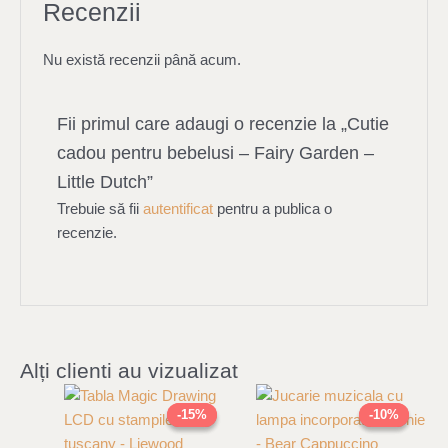
Recenzii
Nu există recenzii până acum.
Fii primul care adaugi o recenzie la „Cutie
cadou pentru bebelusi – Fairy Garden –
Little Dutch”
Trebuie să fii
autentificat
pentru a publica o
recenzie.
Alți clienti au vizualizat
Original
Current
Original
Current
price
price
price
price
-15%
-15%
-10%
-10%
was:
is:
was:
is:
200,00 lei.
170,00 lei.
319,00 lei.
287,00 le