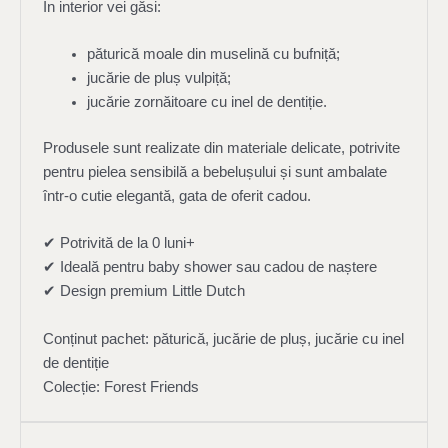
În interior vei găsi:
păturică moale din muselină cu bufniță;
jucărie de pluș vulpiță;
jucărie zornăitoare cu inel de dentiție.
Produsele sunt realizate din materiale delicate, potrivite
pentru pielea sensibilă a bebelușului și sunt ambalate
într-o cutie elegantă, gata de oferit cadou.
✔ Potrivită de la 0 luni+
✔ Ideală pentru baby shower sau cadou de naștere
✔ Design premium Little Dutch
Conținut pachet: păturică, jucărie de pluș, jucărie cu inel
de dentiție
Colecție: Forest Friends