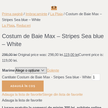
Prima pagină
/
Imbracaminte
/
La Plaja
/ Costum de Baie Max –
Stripes Sea blue – White
La Plaja
,
Reduceri
Costum de Baie Max – Stripes Sea blue
– White
298,00
lei
Original price was: 298,00 lei.
119,00
lei
Current price is:
119,00 lei.
Marime
Golește
Cantitate Costum de Baie Max - Stripes Sea blue - White
ADAUGĂ ÎN COȘ
Adauga la lista de favorite
Sterge din lista de favorite
Adauga la lista de favorite
Livrare gratuita la comenzi de minim 300 lei, achitate online