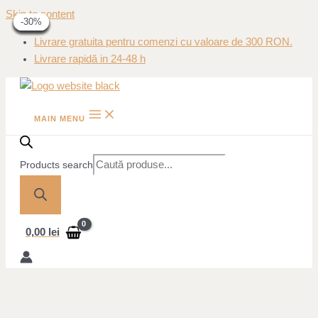
Skip to content
-60%
-40%
-40%
-45%
-45%
-20%
-20%
-30%
-30%
Livrare gratuita pentru comenzi cu valoare de 300 RON.
Livrare rapidă in 24-48 h
MAIN MENU
Products search
0,00
lei