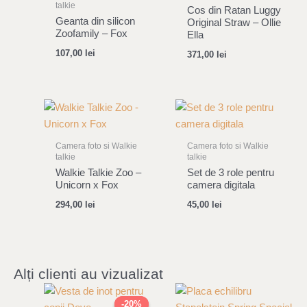
talkie
Cos din Ratan Luggy
Geanta din silicon
Original Straw – Ollie
Zoofamily – Fox
Ella
107,00
lei
371,00
lei
Camera foto si Walkie
Camera foto si Walkie
talkie
talkie
Walkie Talkie Zoo –
Set de 3 role pentru
Unicorn x Fox
camera digitala
294,00
lei
45,00
lei
Alți clienti au vizualizat
Original
Current
price
price
-20%
-20%