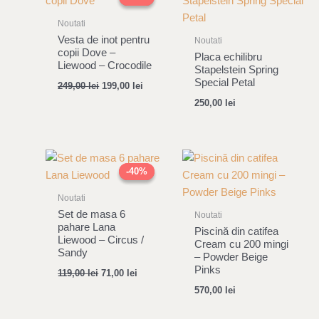
was:
is:
249,00 lei.
199,00 lei.
Noutati
Vesta de inot pentru
Noutati
copii Dove –
Placa echilibru
Liewood – Crocodile
Stapelstein Spring
Special Petal
249,00
lei
199,00
lei
250,00
lei
Original
Current
price
price
-40%
-40%
was:
is:
119,00 lei.
71,00 lei.
Noutati
Set de masa 6
Noutati
pahare Lana
Piscină din catifea
Liewood – Circus /
Cream cu 200 mingi
Sandy
– Powder Beige
Pinks
119,00
lei
71,00
lei
570,00
lei