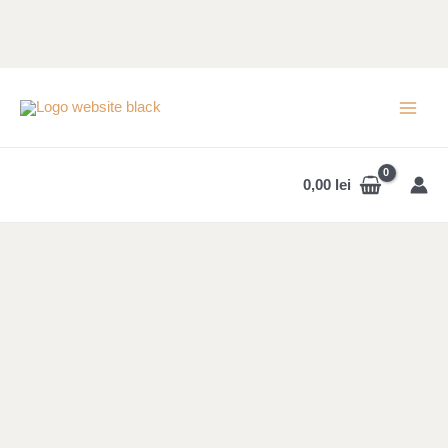
Skip
to
content
MAI
MEN
0,00
lei