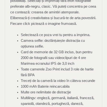
posibilități. Selectați și imprimați fără efort fotografiile
preferate alb-negru, clasic. Vă puteți concentra pe ceea
ce contează: crearea de amintiri atemporale.
Eliberează-ți creativitatea și bucură-te de arta povestirii.
Fiecare click pictează o imagine frumoasă.
Selectează ce poza vrei tu pentru a imprima.
Camera selfie: dezlănțuiește distracția cu
opțiunea selfie.
Card de memorie de 32 GB inclus, bun pentru
2000 de fotografii sau videoclipuri de 4 ore
Marimea ecranului IPS de 3,0 inch
Toate camerele Zoo Print includ 3 role de hartie
fără BPA
Treceți de la cameră la video în câteva secunde
1000 mAh Baterie reincarcabila
Multe ore nelimitate de distracţie
Multilingv: engleză, germană, italiană, franceză,
spaniolă, olandeză, portugheză, daneză,