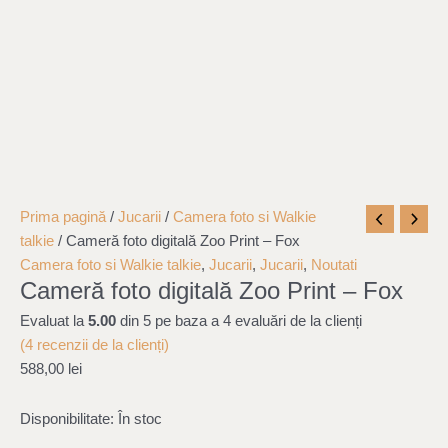
Cantitate
Prima pagină
/
Jucarii
/
Camera foto si Walkie
Cameră
talkie
/ Cameră foto digitală Zoo Print – Fox
foto
Camera foto si Walkie talkie
,
Jucarii
,
Jucarii
,
Noutati
Cameră foto digitală Zoo Print – Fox
digitală
Zoo
Evaluat la
5.00
din 5 pe baza a
4
evaluări de la clienți
Print
(
4
recenzii de la clienți)
-
588,00
lei
Fox
Disponibilitate:
În stoc