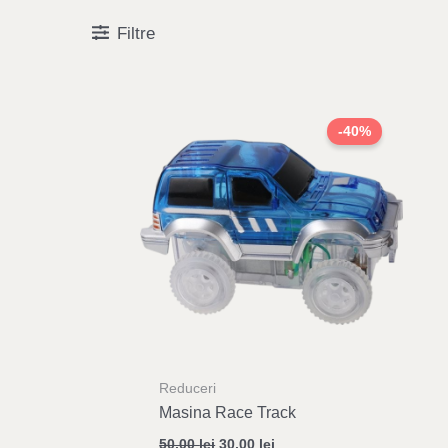
Filtre
Original
Current
price
price
-40%
was:
is:
50,00 lei.
30,00 lei.
Reduceri
Masina Race Track
50,00
lei
30,00
lei