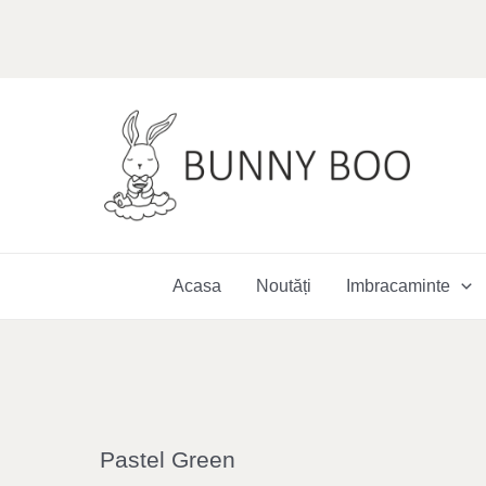
Skip
to
content
Acasa
Noutăți
Imbracaminte
Pastel Green