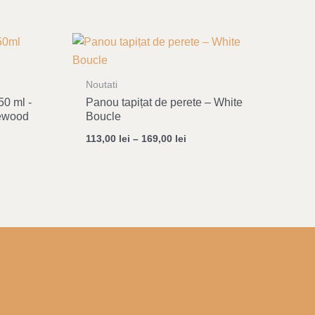
Noutati
50 ml -
Panou tapițat de perete – White
iewood
Boucle
113,00
lei
–
169,00
lei