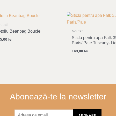
utati
toliu Beanbag Boucle
Noutati
Sticla pentru apa Falk 3
85,00
lei
Paris/ Pale Tuscany- L
149,00
lei
Abonează-te la newsletter