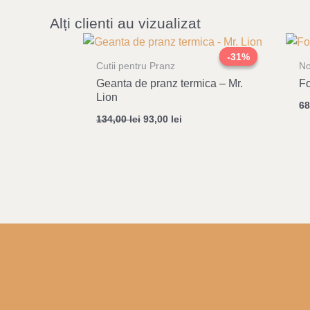
Alți clienti au vizualizat
Original
Current
price
price
-31%
-31%
was:
is:
Cutii pentru Pranz
No
134,00 lei.
93,00 lei.
Geanta de pranz termica – Mr.
Fo
Lion
6
134,00
lei
93,00
lei