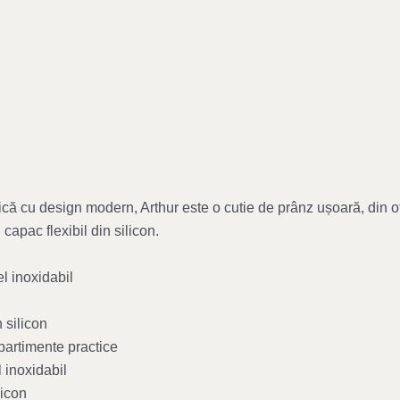
ică cu design modern, Arthur este o cutie de prânz ușoară, din oț
capac flexibil din silicon.
l inoxidabil
n silicon
mpartimente practice
l inoxidabil
licon