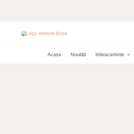
Skip
to
content
Acasa
Noutăți
Imbracaminte