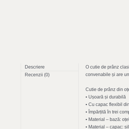
Descriere
O cutie de prânz clas
convenabile și are un 
Recenzii (0)
Cutie de prânz din oțe
• Ușoară și durabilă
• Cu capac flexibil di
• Împărțită în trei co
• Material – bază: oțe
• Material – capac: si