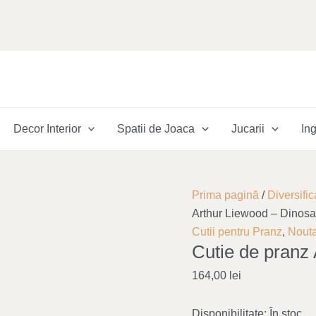
Decor Interior
Spatii de Joaca
Jucarii
Ing
Cantitate
Prima pagină
/
Diversific
Cutie
Arthur Liewood – Dinosa
de
Cutii pentru Pranz
,
Nouta
Cutie de pranz
pranz
Arthur
164,00
lei
Liewood
-
Disponibilitate:
În stoc