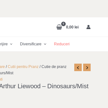
0,00
lei
rijire
Diversificare
Reduceri
are
/
Cutii pentru Pranz
/ Cutie de pranz
urs/Mist
ti
 Arthur Liewood – Dinosaurs/Mist