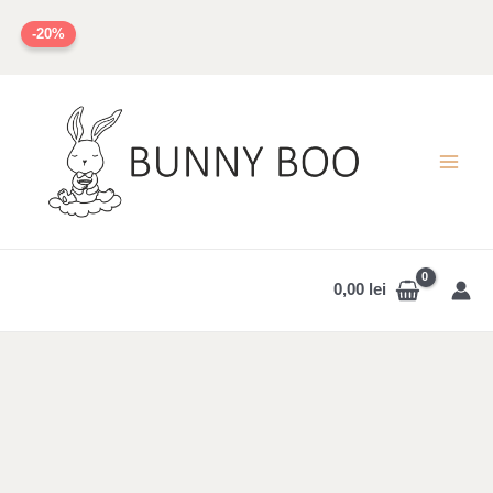
Skip
-20%
to
content
MAI
MEN
0,00
lei