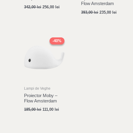
Flow Amsterdam
342,00
lei
256,00
lei
393,00
lei
235,00
lei
Original
Current
price
price
-40%
-40%
was:
is:
185,00 lei.
111,00 lei.
Lampi de Veghe
Proiector Moby –
Flow Amsterdam
185,00
lei
111,00
lei