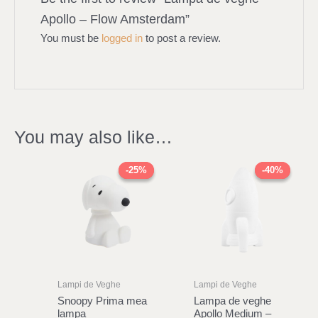
Apollo – Flow Amsterdam”
You must be
logged in
to post a review.
You may also like…
Original
Current
Original
Current
price
price
price
price
-25%
-25%
-40%
-40%
was:
is:
was:
is:
342,00 lei.
256,00 lei.
393,00 lei.
235,00 le
Lampi de Veghe
Lampi de Veghe
Snoopy Prima mea
Lampa de veghe
lampa
Apollo Medium –