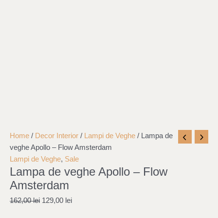
Lampa
Original
Current
Home
/
Decor Interior
/
Lampi de Veghe
/ Lampa de
de
price
price
veghe Apollo – Flow Amsterdam
veghe
was:
is:
Lampi de Veghe
,
Sale
Lampa de veghe Apollo – Flow
Apollo
162,00 lei.
129,00 lei.
-
Amsterdam
Flow
162,00
lei
129,00
lei
Amsterdam
quantity